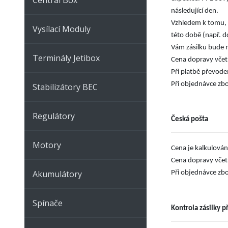
následující den.
Vzhledem k tomu, ž
Vysílací Moduly
této době (např. d
Vám zásilku bude 
Terminály Jetibox
Cena dopravy včetn
Při platbě převode
Při objednávce zbo
Stabilizátory BEC
Regulátory
Česká pošta
Motory
Cena je kalkulován
Cena dopravy včet
Akumulátory
Při objednávce zbo
Spínače
Kontrola zásilky p