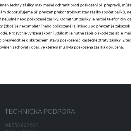
ažíme všechny zásilky maximálně ochránit proti poškození při přepravě, může
m doporučujeme při převzetí překontrolovat stav zásilky (počet balíků, ne
 neúplné nebo poškozené zásilky. Odmítnutí zásilky je nutné telefonicky 
ky (zboží je nekompletní nebo poškozené) zjištěnou po převzetí je zákazní
kodě. Pro rychlé vyřízení škodní události je nutné zápis o škodě zaslat e-m
přesvědčit se o skutečném stavu poškození či částečné ztráty zásilky. Z t
ovinen zachovat i obal, ve kterém mu byla poškozená zásilka doručena.
TECHNICKÁ PODPORA
tel. 556 802 092