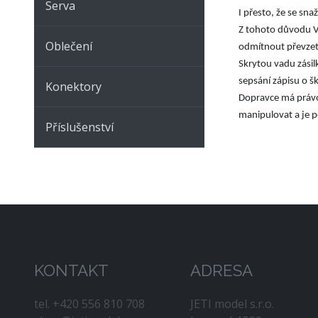
Serva
I přesto, že se sn
Z tohoto důvodu Vá
Oblečení
odmítnout převzetí
Skrytou vadu zásil
sepsání zápisu o š
Konektory
Dopravce má právo 
manipulovat a je p
Příslušenství
KONTAKT
ADRESA
tel. +420 556 810 708
JETI model s.r.o.