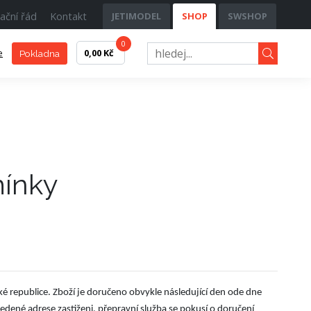
ační řád
Kontakt
JETIMODEL
SHOP
SWSHOP
0
e
0,00 Kč
Pokladna
ínky
é republice. Zboží je doručeno obvykle následující den ode dne
dené adrese zastiženi, přepravní služba se pokusí o doručení