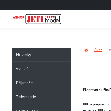
Úvod
Do
Novinky
Vysílače
Přijímače
Přepravní služba 
Telemetrie
PPL je přepravní s
Central Box
expedice. PPL obvy