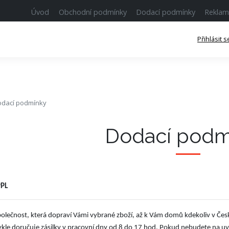
Úvod
Obchodní podmínky
Dodací podmínky
Reklam
Přihlásit s
dací podmínky
Dodací podm
PPL
polečnost, která dopraví Vámi vybrané zboží, až k Vám domů kdekoliv v Česk
kle doručuje zásilky v pracovní dny od 8 do 17 hod. Pokud nebudete na uve