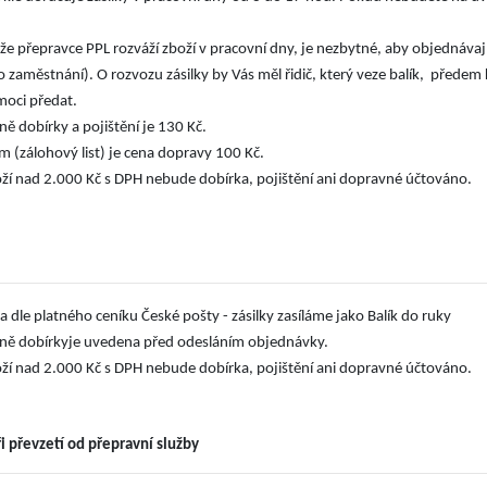
e přepravce PPL rozváží zboží v pracovní dny, je nezbytné, aby objednávaj
o zaměstnání). O rozvozu zásilky by Vás měl řidič, který veze balík, přede
moci předat.
ě dobírky a pojištění je 130 Kč.
m (zálohový list) je cena dopravy 100 Kč.
ží nad 2.000 Kč s DPH nebude dobírka, pojištění ani dopravné účtováno.
a dle platného ceníku České pošty - zásilky zasíláme jako Balík do ruky
ně dobírkyje uvedena před odesláním objednávky.
ží nad 2.000 Kč s DPH nebude dobírka, pojištění ani dopravné účtováno.
ři převzetí od přepravní služby