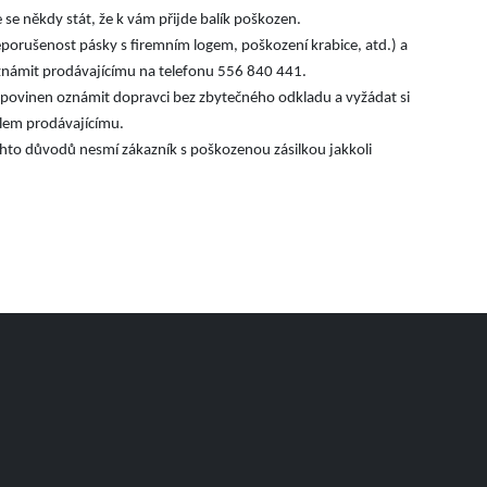
 se někdy stát, že k vám přijde balík poškozen.
porušenost pásky s firemním logem, poškození krabice, atd.) a
oznámit prodávajícímu na telefonu 556 840 441.
k povinen oznámit dopravci bez zbytečného odkladu a vyžádat si
ailem prodávajícímu.
ěchto důvodů nesmí zákazník s poškozenou zásilkou jakkoli