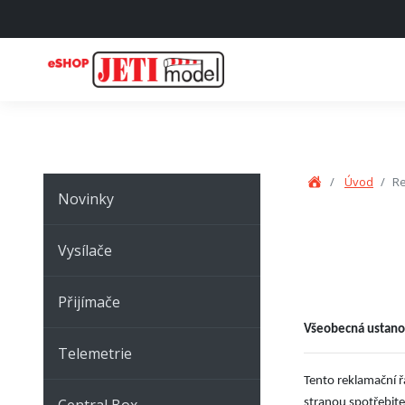
Úvod
Re
Novinky
Vysílače
Přijímače
Všeobecná ustano
Telemetrie
Tento reklamační ř
Central Box
stranou spotřebit