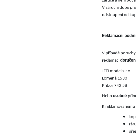
záruce a není pov
V záruční době př
odstoupení od ku
Reklamační podm
V případě poruchy 
reklamaci
doruče
.
JETI model s.r.o
Lomená 1530
Příbor 742 58
Nebo
osobně
přin
K reklamovanému z
kopi
záru
přes