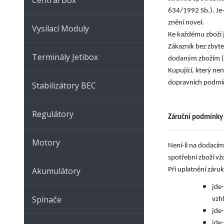
634/1992 Sb.). Je-
.
znění novel
Vysílací Moduly
Ke každému zboží j
Zákazník bez zbyte
Terminály Jetibox
dodaným zbožím (v
Kupující, který nen
dopravních podmí
Stabilizátory BEC
Regulátory
Záruční podmínky
Motory
Není-li na dodacím
spotřební zboží vž
Akumulátory
Při uplatnění záruk
jde
Spínače
vzh
jde
jde