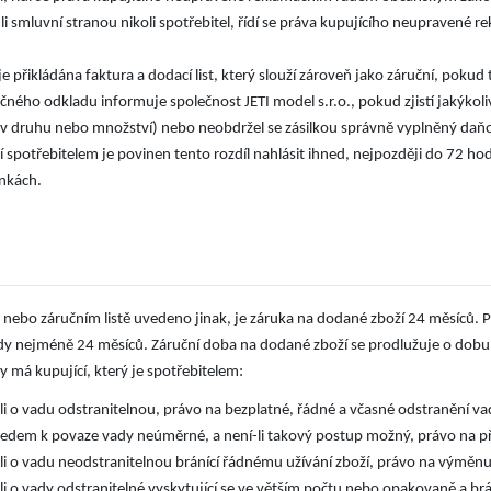
li smluvní stranou nikoli spotřebitel, řídí se práva kupujícího neupraven
e přikládána faktura a dodací list, který slouží zároveň jako záruční, pokud
čného odkladu informuje společnost JETI model s.r.o., pokud zjistí jakýko
 druhu nebo množství) nebo neobdržel se zásilkou správně vyplněný daňov
í spotřebitelem je povinen tento rozdíl nahlásit ihned, nejpozději do 72 hod
.
nkách
 nebo záručním listě uvedeno jinak, je záruka na dodané zboží 24 měsíců. Pr
dy nejméně 24 měsíců. Záruční doba na dodané zboží se prodlužuje o dobu,
:
y má kupující, který je spotřebitelem
-li o vadu odstranitelnou, právo na bezplatné, řádné a včasné odstranění v
ledem k povaze vady neúměrné, a není-li takový postup možný, právo na p
-li o vadu neodstranitelnou bránící řádnému užívání zboží, právo na výmě
-li o vady odstranitelné vyskytující se ve větším počtu nebo opakovaně a 