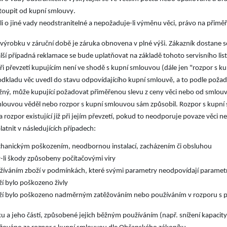
.
toupit od kupní smlouvy
-li o jiné vady neodstranitelné a nepožaduje-li výměnu věci, právo na přim
ýrobku v záruční době je záruka obnovena v plné výši. Zákazník dostane ser
alší případná reklamace se bude uplatňovat na základě tohoto servisního lis
při převzetí kupujícím není ve shodě s kupní smlouvou (dále jen "rozpor s k
dkladu věc uvedl do stavu odpovídajícího kupní smlouvě, a to podle požad
ý, může kupující požadovat přiměřenou slevu z ceny věci nebo od smlouvy 
mlouvou věděl nebo rozpor s kupní smlouvou sám způsobil. Rozpor s kupní 
za rozpor existující již při jejím převzetí, pokud to neodporuje povaze věc
:
latnit v následujících případech
hanickým poškozením, neodbornou instalací, zacházením či obsluhou
y-li škody způsobeny počítačovými viry
žíváním zboží v podmínkách, které svými parametry neodpovídají param
ží bylo poškozeno živly
ží bylo poškozeno nadměrným zatěžováním nebo používáním v rozporu s
u a jeho částí, způsobené jejich běžným používáním (např. snížení kapaci
.