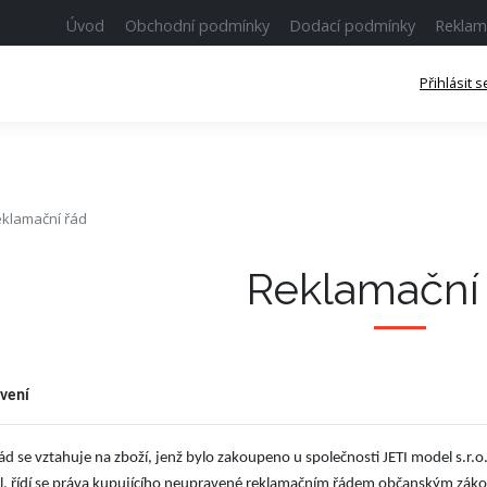
Úvod
Obchodní podmínky
Dodací podmínky
Reklam
Přihlásit s
klamační řád
Reklamační
vení
ád se vztahuje na zboží, jenž bylo zakoupeno u společnosti JETI model s.r.o.
el, řídí se práva kupujícího neupravené reklamačním řádem občanským záko