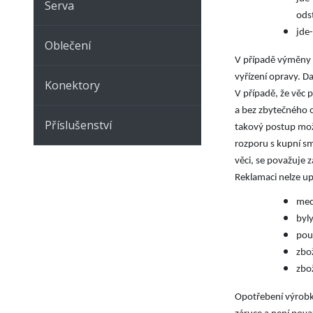
Serva
ods
jde
Oblečení
V případě výměny v
vyřízení opravy. D
Konektory
V případě, že věc 
a bez zbytečného o
Příslušenství
takový postup možn
rozporu s kupní s
věci, se považuje 
Reklamaci nelze up
mec
byl
pou
zbo
zbo
Opotřebení výrobk