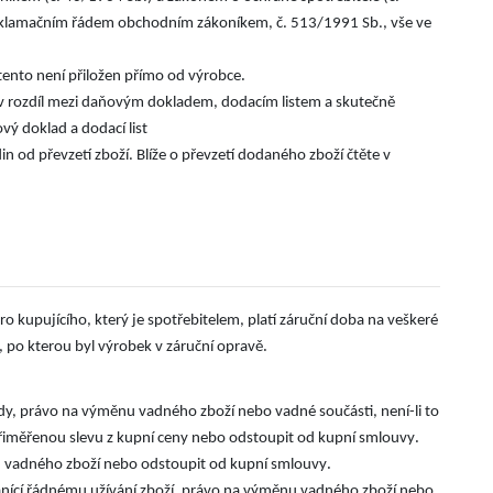
é reklamačním řádem obchodním zákoníkem, č. 513/1991 Sb., vše ve
.
 tento není přiložen přímo od výrobce
liv rozdíl mezi daňovým dokladem, dodacím listem a skutečně
ý doklad a dodací list
in od převzetí zboží. Blíže o převzetí dodaného zboží čtěte v
o kupujícího, který je spotřebitelem, platí záruční doba na veškeré
.
 po kterou byl výrobek v záruční opravě
ady, právo na výměnu vadného zboží nebo vadné součásti, není-li to
.
řiměřenou slevu z kupní ceny nebo odstoupit od kupní smlouvy
.
nu vadného zboží nebo odstoupit od kupní smlouvy
bránící řádnému užívání zboží, právo na výměnu vadného zboží nebo