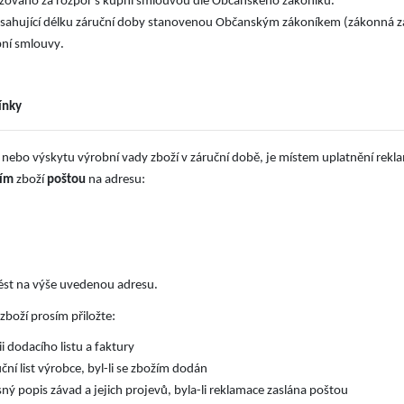
ažováno za rozpor s kupní smlouvou dle Občanského zákoníku
esahující délku záruční doby stanovenou Občanským zákoníkem (zákonná zá
.
pní smlouvy
ínky
nebo výskytu výrobní vady zboží v záruční době, je místem uplatnění reklam
:
ním
zboží
poštou
na adresu
.
ést na výše uvedenou adresu
:
boží prosím přiložte
i dodacího listu a faktury
ční list výrobce, byl-li se zbožím dodán
ný popis závad a jejich projevů, byla-li reklamace zaslána poštou