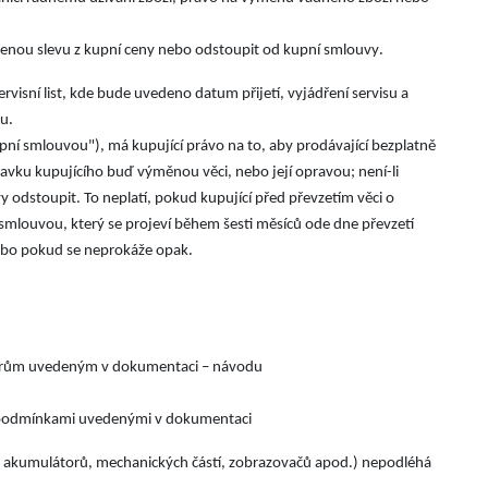
.
ěřenou slevu z kupní ceny nebo odstoupit od kupní smlouvy
visní list, kde bude uvedeno datum přijetí, vyjádření servisu a
.
tu
upní smlouvou"), má kupující právo na to, aby prodávající bezplatně
avku kupujícího buď výměnou věci, nebo její opravou; není-li
odstoupit. To neplatí, pokud kupující před převzetím věci o
smlouvou, který se projeví během šesti měsíců ode dne převzetí
.
i nebo pokud se neprokáže opak
etrům uvedeným v dokumentaci – návodu
 podmínkami uvedenými v dokumentaci
ty akumulátorů, mechanických částí, zobrazovačů apod.) nepodléhá