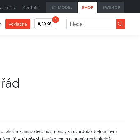
ační řád
Kontakt
JETIMODEL
SHOP
SWSHOP
0
e
0,00 Kč
Pokladna
 řád
 a jehož reklamace byla uplatněna v záruční době. Je-li smluvní
níkem (č. 40/1964 Sb.) a zákonem o ochraně spotřebitele (č.