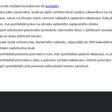
.
.
ce nás můžete kontaktovat viz
kontakty
nána jako oprávněná, bude po jejím vyřízení zboží zasláno zákazníkovi na nák
telem, nárok na úhradu všech nutných nákladů k uplatnění reklamace. Pok
.
ho, má spotřebitel právo na úhradu veškerého zaplaceného plnění
ajistí vyhotovení písemného protokolu (servisního listu) o zjištěných závad
.
at po dobu platnosti záruky
ady bude vyřízena bez zbytečného odkladu, nejpozději do 30ti kalendářníc
.
itelem nedohodne jinak
potřebiteli písemné potvrzení o tom, kdy spotřebitel uplatnil reklamaci, co 
potřebiteli potvrzení o datu a způsobu vyřízení reklamace, včetně potvrzení
jící spotřebiteli vydá písemné odůvodnění tohoto zamítnut.