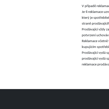
V případě reklama
Je-li reklamace uz
který je spotřebi
straně prodávající
Prodávající vždy z
potvrzení uchováv
Reklamace včetně v
kupujícím spotřeb
Prodávající vydá s
prodávající vydá s
reklamace prodáva