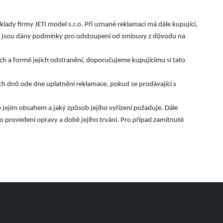
lady firmy JETI model s.r.o. Při uznané reklamaci má dále kupující,
ud jsou dány podmínky pro odstoupení od smlouvy z důvodu na
ách a formě jejich odstranění, doporučujeme kupujícímu si tato
h dnů ode dne uplatnění reklamace, pokud se prodávající s
je jejím obsahem a jaký způsob jejího vyřízení požaduje. Dále
 o provedení opravy a době jejího trvání. Pro případ zamítnuté