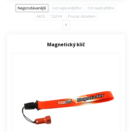
Nejprodávanější
Od nejlevnějšího
Od nejdražšího
AKCE
SLEVA
Pouze skladem
1
Magnetický klíč