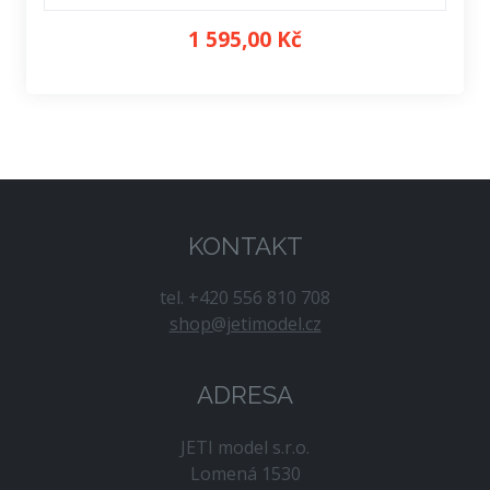
1 595,00 Kč
KONTAKT
tel. +420 556 810 708
shop@jetimodel.cz
ADRESA
JETI model s.r.o.
Lomená 1530