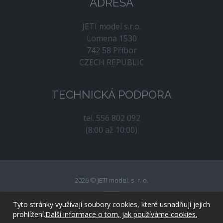
ADRESA
JETI model s.r.o.
Lomená 1530
742 58 Příbor
CZECH REPUBLIC
TECHNICKÁ PODPORA
tel. 556 802 092
(8:00 až 10:00)
2026 © JETI model, s. r. o.
Tyto stránky využívají soubory cookies, které usnadňují jejich
prohlížení.
Další informace o tom, jak používáme cookies.
created by
evolvedsolutions.cz