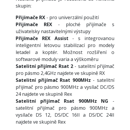
skupin:
Přijímače RX
- pro univerzální použití
Přijímače REX
- ploché přijímače s
uživatelsky nastavitelnými výstupy
Přijímače REX Assist
- s integrovanou
inteligentní letovou stabilizací pro modely
letadel a koptér. Možnost rozšíření o
softwarové moduly varia a výškoměru
Satelitní přijímač Rsat 2
- satelitní přijímač
pro pásmo 2,4GHz najdete ve skupině RX
Satelitní přijímač Rsat 900MHz
- satelitní
přijímač pro pásmo 900MHz a vysílač DC/DS
24 najdete ve skupině Rex
Satelitní přijímač Rsat 900MHz NG
-
satelitní přijímač pro pásmo 900MHz a
vysílače DS 12, DS/DC 16II a DS/DC 24II
najdete ve skupině Rex