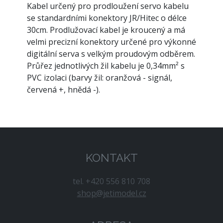
Kabel určený pro prodloužení servo kabelu
se standardními konektory JR/Hitec o délce
30cm. Prodlužovací kabel je kroucený a má
velmi precizní konektory určené pro výkonné
digitální serva s velkým proudovým odběrem.
Průřez jednotlivých žil kabelu je 0,34mm
²
s
PVC izolaci (barvy žil: oranžová - signál,
červená +, hnědá -).
KONTAKT
tel. +420 556 810 708
shop@jetimodel.cz