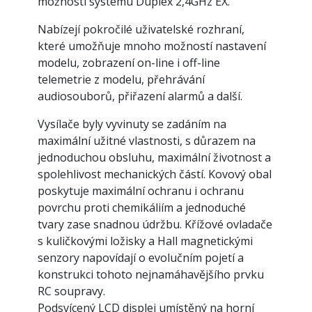
možnosti systému Duplex 2,4GHz EX.
Nabízejí pokročilé uživatelské rozhraní,
které umožňuje mnoho možností nastavení
modelu, zobrazení on-line i off-line
telemetrie z modelu, přehrávání
audiosouborů, přiřazení alarmů a další.
Vysílače byly vyvinuty se zadáním na
maximální užitné vlastnosti, s důrazem na
jednoduchou obsluhu, maximální životnost a
spolehlivost mechanických částí. Kovový obal
poskytuje maximální ochranu i ochranu
povrchu proti chemikáliím a jednoduché
tvary zase snadnou údržbu. Křížové ovladače
s kuličkovými ložisky a Hall magnetickými
senzory napovídají o evolučním pojetí a
konstrukci tohoto nejnamáhavějšího prvku
RC soupravy.
Podsvícený LCD displej umístěný na horní