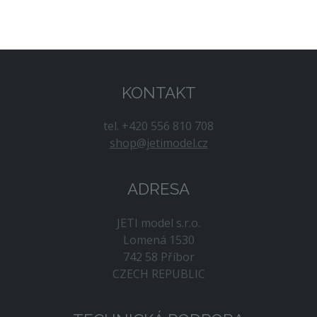
KONTAKT
tel. +420 556 810 708
shop@jetimodel.cz
ADRESA
JETI model s.r.o.
Lomená 1530
742 58 Příbor
CZECH REPUBLIC