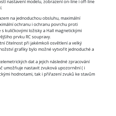
í nastavení modelu, zobrazení on-line i off-line
í.
důrazem na jednoduchou obsluhu, maximální
aximální ochranu i ochranu povrchu proti
 s kuličkovými ložisky a Hall magnetickými
vějšího prvku RC soupravy.
í čitelnost při jakémkoli osvětlení a velký
nožství grafiky bylo možné vytvořit jednoduché a
elemetrických dat a jejich následné zpracování
ílač umožňuje nastavit zvuková upozornění ( i
rickými hodnotami, tak i přiřazení zvuků ke stavům