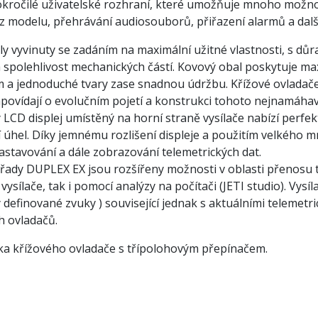
okročilé uživatelské rozhraní, které umožňuje mnoho možnost
 z modelu, přehrávání audiosouborů, přiřazení alarmů a dalš
yly vyvinuty se zadáním na maximální užitné vlastnosti, s 
a spolehlivost mechanických částí. Kovový obal poskytuje m
m a jednoduché tvary zase snadnou údržbu. Křížové ovladače
povídají o evolučním pojetí a konstrukci tohoto nejnamáha
LCD displej umístěný na horní straně vysílače nabízí perfektn
 úhel. Díky jemnému rozlišení displeje a použitím velkého m
nastavování a dále zobrazování telemetrických dat.
řady DUPLEX EX jsou rozšířeny možnosti v oblasti přenosu t
vysílače, tak i pomocí analýzy na počítači (JETI studio). Vys
y definované zvuky ) související jednak s aktuálními telemet
h ovladačů.
a křížového ovladače s třípolohovým přepínačem.