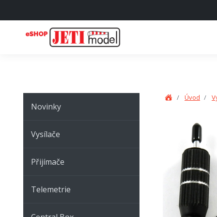
Úvod
V
Novinky
Vysílače
Přijímače
Telemetrie
Central Box