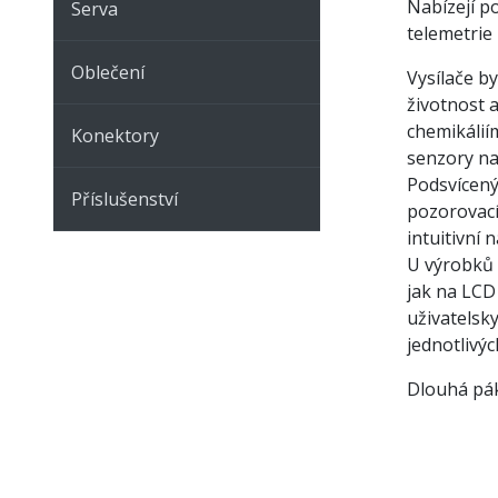
Nabízejí p
Serva
telemetrie
Oblečení
Vysílače b
životnost 
chemikálií
Konektory
senzory na
Podsvícený 
Příslušenství
pozorovací
intuitivní 
U výrobků 
jak na LCD 
uživatelsk
jednotlivýc
Dlouhá pák