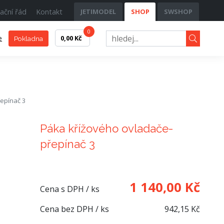
ační řád
Kontakt
JETIMODEL
SHOP
SWSHOP
0
e
0,00 Kč
Pokladna
epínač 3
Páka křížového ovladače-
přepínač 3
1 140,00 Kč
Cena s DPH / ks
Cena bez DPH / ks
942,15 Kč