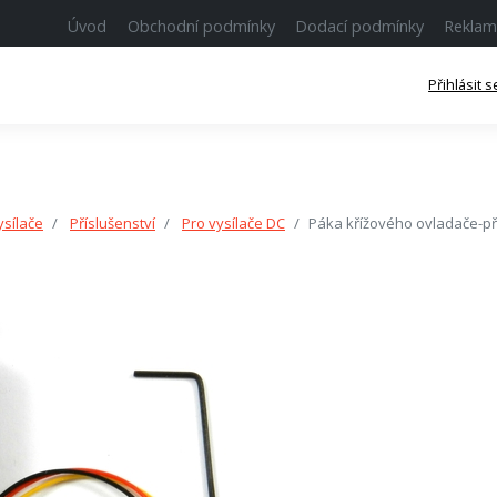
Úvod
Obchodní podmínky
Dodací podmínky
Reklam
Přihlásit s
ysílače
Příslušenství
Pro vysílače DC
Páka křížového ovladače-př