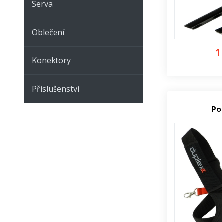
Serva
Oblečení
1
Konektory
Příslušenství
Po