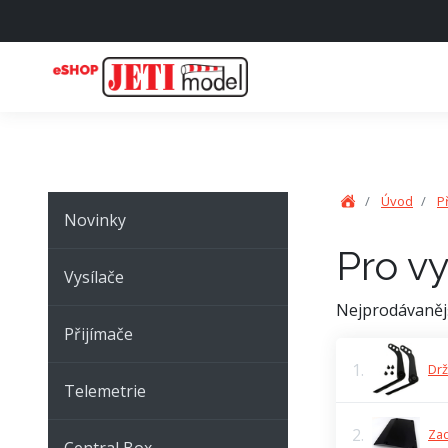
Úvod
P
Novinky
Pro v
Vysílače
Nejprodávaněj
Přijímače
1.
Drž
Telemetrie
2.
Zad
Central Box