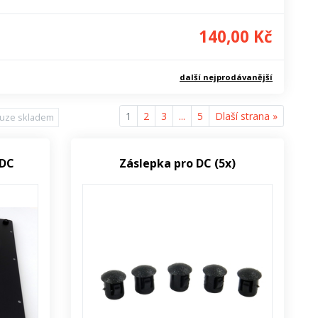
140,00 Kč
další nejprodávanější
1
2
3
...
5
Dlaší strana »
uze skladem
 DC
Záslepka pro DC (5x)