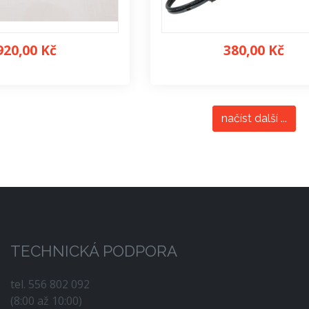
920,00 Kč
380,00 Kč
načíst další ...
TECHNICKÁ PODPORA
tel. 556 802 092
(8:00 až 10:00)