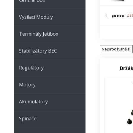
3.
Zás
Vysílací Moduly
Terminály Jetibox
Nejprodávanější
Stabilizátory BEC
Regulátory
Držák
Motory
Akumulátory
Spínače