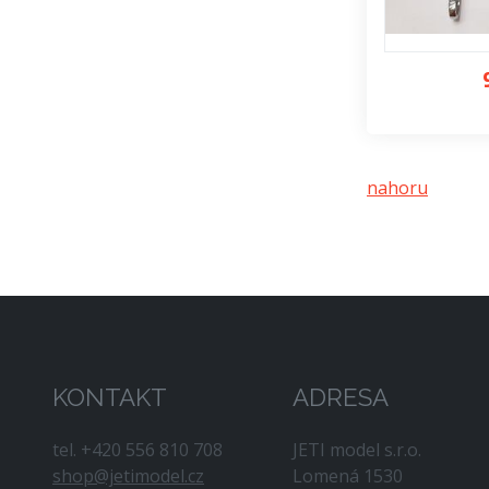
nahoru
KONTAKT
ADRESA
tel. +420 556 810 708
JETI model s.r.o.
shop@jetimodel.cz
Lomená 1530