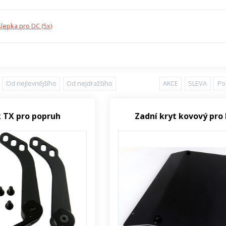
lepka pro DC (5x)
Od nejlevnějšího
Od nejdražšího
AKCE
SLEVA
Po
 TX pro popruh
Zadní kryt kovový pro