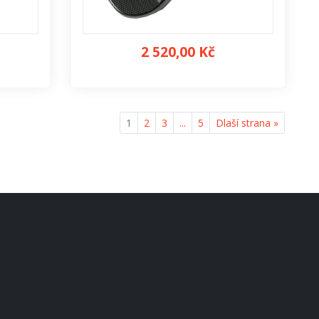
2 520,00 Kč
1
2
3
...
5
Dlaší strana »