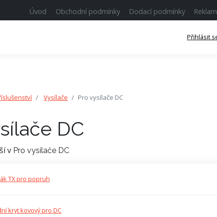
Úvod
Obchodní podmínky
Dodací podmínky
Reklam
Přihlásit s
říslušenství
Vysílače
Pro vysílače DC
ysílače DC
ší v
Pro vysílače DC
ák TX pro popruh
ní kryt kovový pro DC