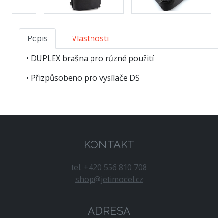
Popis
Vlastnosti
• DUPLEX brašna pro různé použití
• Přizpůsobeno pro vysílače DS
KONTAKT
tel. +420 556 810 708
shop@jetimodel.cz
ADRESA