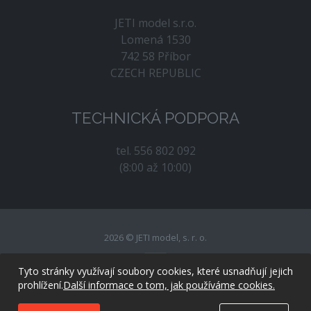
JETI model s.r.o.
Lomená 1530
742 58 Příbor
CZECH REPUBLIC
TECHNICKÁ PODPORA
tel. 556 802 092
(8:00 až 10:00)
2026 © JETI model, s. r. o.
Tyto stránky využívají soubory cookies, které usnadňují jejich
prohlížení.
Další informace o tom, jak používáme cookies.
created by
evolvedsolutions.cz