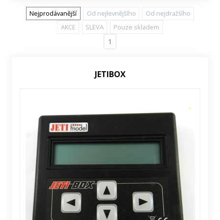
Nejprodávanější
Od nejlevnějšího
Od nejdražšího
AKCE
SLEVA
Pouze skladem
1
JETIBOX