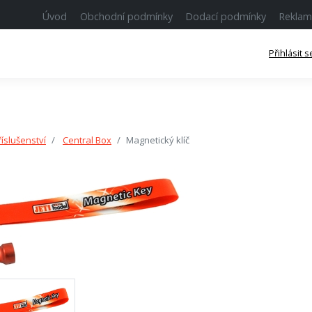
Úvod
Obchodní podmínky
Dodací podmínky
Reklam
Přihlásit s
říslušenství
Central Box
Magnetický klíč