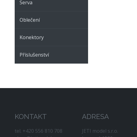
Serva
Oblečení
Konektory
Příslušenství
KONTAKT
ADRESA
tel. +420 556 810 708
JETI model s.r.o.