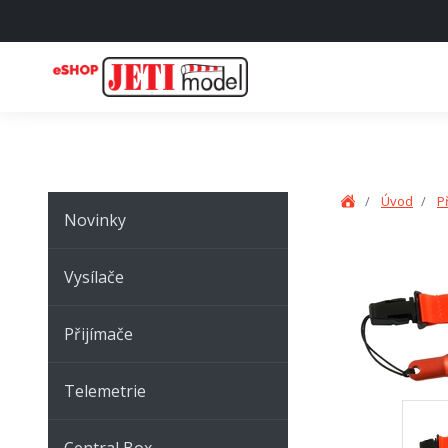
Úvod
P
Novinky
Vysílače
Přijímače
Telemetrie
Central Box