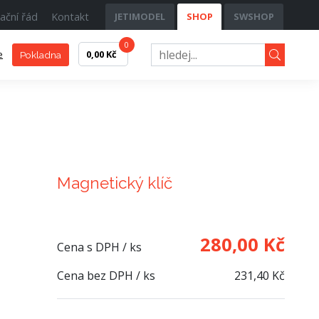
ační řád
Kontakt
JETIMODEL
SHOP
SWSHOP
0
e
0,00 Kč
Pokladna
Magnetický klíč
280,00 Kč
Cena s DPH / ks
Cena bez DPH / ks
231,40 Kč