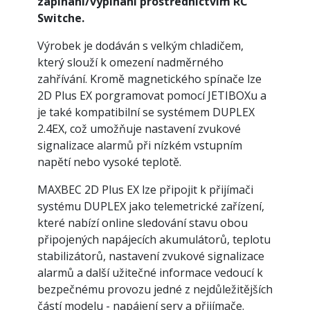
zapínání/vypínaní prostřednictvím RC
Switche.
Výrobek je dodáván s velkým chladičem,
který slouží k omezení nadměrného
zahřívání. Kromě magnetického spínače lze
2D Plus EX porgramovat pomocí JETIBOXu a
je také kompatibilní se systémem DUPLEX
2.4EX, což umožňuje nastavení zvukové
signalizace alarmů při nízkém vstupním
napětí nebo vysoké teplotě.
MAXBEC 2D Plus EX lze připojit k přijímači
systému DUPLEX jako telemetrické zařízení,
které nabízí online sledování stavu obou
připojených napájecích akumulátorů, teplotu
stabilizátorů, nastavení zvukové signalizace
alarmů a další užitečné informace vedoucí k
bezpečnému provozu jedné z nejdůležitějších
částí modelu - napájení serv a přijímače.