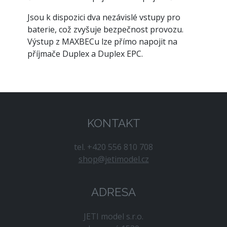
Jsou k dispozici dva nezávislé vstupy pro
baterie, což zvyšuje bezpečnost provozu.
Výstup z MAXBECu lze přímo napojit na
příjmače Duplex a Duplex EPC.
KONTAKT
tel. +420 556 810 708
shop@jetimodel.cz
ADRESA
JETI model s.r.o.