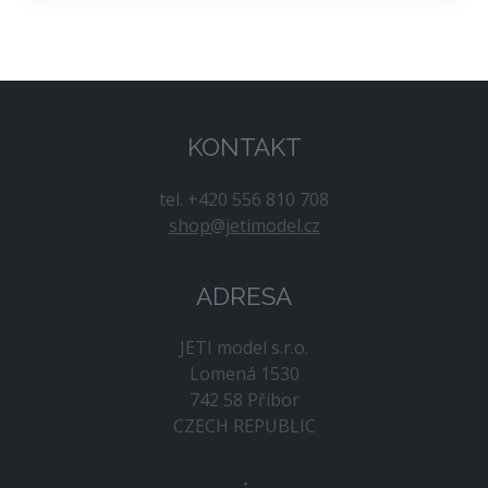
KONTAKT
tel. +420 556 810 708
shop@jetimodel.cz
ADRESA
JETI model s.r.o.
Lomená 1530
742 58 Příbor
CZECH REPUBLIC