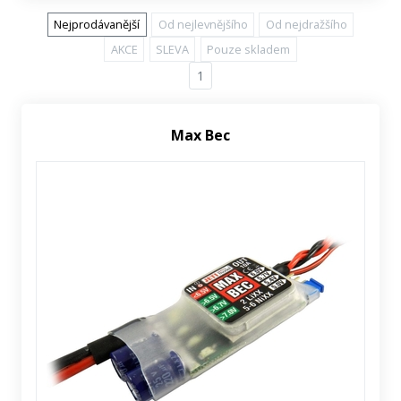
Nejprodávanější
Od nejlevnějšího
Od nejdražšího
AKCE
SLEVA
Pouze skladem
1
Max Bec