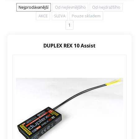
Nejprodávanější
Od nejlevnějšího
Od nejdražšího
AKCE
SLEVA
Pouze skladem
1
DUPLEX REX 10 Assist