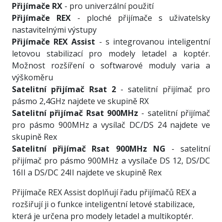
Přijímače RX
- pro univerzální použití
Přijímače REX
- ploché přijímače s uživatelsky
nastavitelnými výstupy
Přijímače REX Assist
- s integrovanou inteligentní
letovou stabilizací pro modely letadel a koptér.
Možnost rozšíření o softwarové moduly varia a
výškoměru
Satelitní přijímač Rsat 2
- satelitní přijímač pro
pásmo 2,4GHz najdete ve skupině RX
Satelitní přijímač Rsat 900MHz
- satelitní přijímač
pro pásmo 900MHz a vysílač DC/DS 24 najdete ve
skupině Rex
Satelitní přijímač Rsat 900MHz NG
- satelitní
přijímač pro pásmo 900MHz a vysílače DS 12, DS/DC
16II a DS/DC 24II najdete ve skupině Rex
Přijímače REX Assist doplňují řadu přijímačů REX a
rozšiřují ji o funkce inteligentní letové stabilizace,
která je určena pro modely letadel a multikoptér.