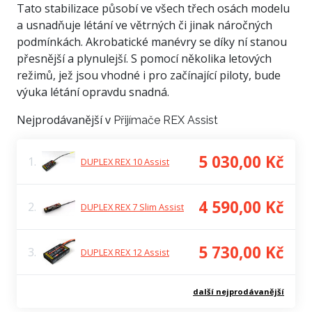
Tato stabilizace působí ve všech třech osách modelu
a usnadňuje létání ve větrných či jinak náročných
podmínkách. Akrobatické manévry se díky ní stanou
přesnější a plynulejší. S pomocí několika letových
režimů, jež jsou vhodné i pro začínající piloty, bude
výuka létání opravdu snadná.
Nejprodávanější v
Přijímače REX Assist
5 030,00 Kč
1.
DUPLEX REX 10 Assist
4 590,00 Kč
2.
DUPLEX REX 7 Slim Assist
5 730,00 Kč
3.
DUPLEX REX 12 Assist
další nejprodávanější