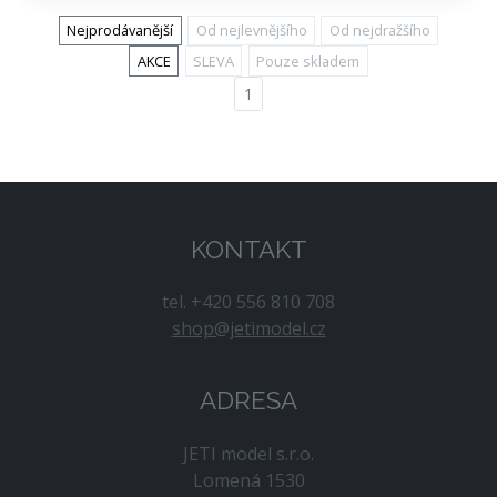
Nejprodávanější
Od nejlevnějšího
Od nejdražšího
AKCE
SLEVA
Pouze skladem
1
KONTAKT
tel. +420 556 810 708
shop@jetimodel.cz
ADRESA
JETI model s.r.o.
Lomená 1530