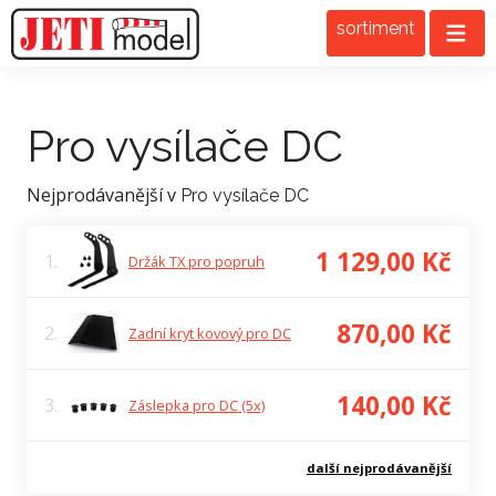
sortiment
Pro vysílače DC
Nejprodávanější v
Pro vysílače DC
1 129,00 Kč
1.
Držák TX pro popruh
870,00 Kč
2.
Zadní kryt kovový pro DC
140,00 Kč
3.
Záslepka pro DC (5x)
další nejprodávanější