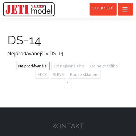
sortiment
DS-14
Nejprodávanější v
DS-14
Nejprodávanější
Od nejlevnějšího
Od nejdražšího
AKCE
SLEVA
Pouze skladem
1
KONTAKT