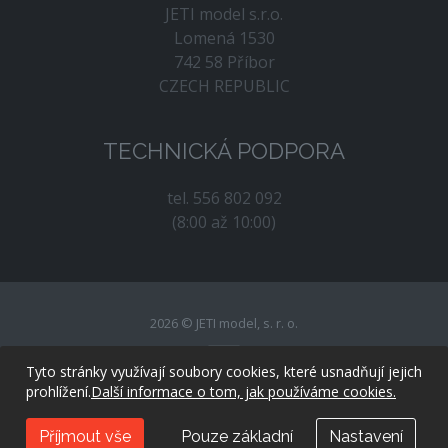
JETI model s.r.o.
Lomená 1530
742 58 Příbor
CZECH REPUBLIC
TECHNICKÁ PODPORA
tel. 556 802 092
(8:00 až 10:00)
2026 © JETI model, s. r. o.
Tyto stránky využívají soubory cookies, které usnadňují jejich
prohlížení.
Další informace o tom, jak používáme cookies.
created by
evolvedsolutions.cz
Příjmout vše
Pouze základní
Nastavení