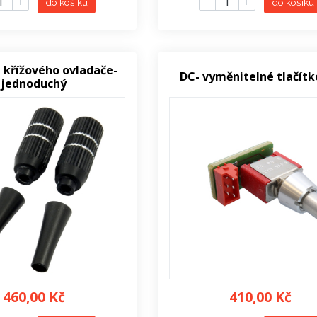
do košíku
do košíku
 křížového ovladače-
DC- vyměnitelné tlačítk
jednoduchý
460,00 Kč
410,00 Kč