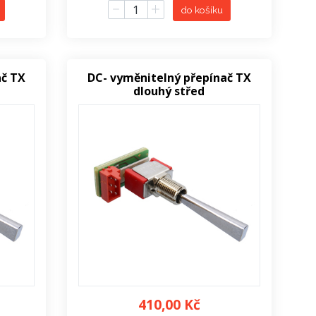
do košíku
ač TX
DC- vyměnitelný přepínač TX
dlouhý střed
410,00 Kč