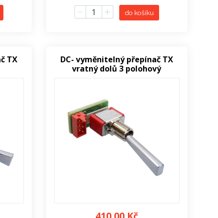
do košíku
ač TX
DC- vyměnitelný přepínač TX
vratný dolů 3 polohový
410,00 Kč