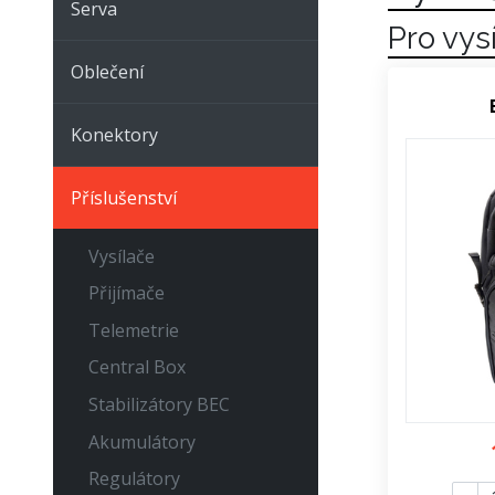
Serva
Pro vys
Oblečení
Konektory
Příslušenství
Vysílače
Přijímače
Telemetrie
Central Box
Stabilizátory BEC
Akumulátory
Regulátory