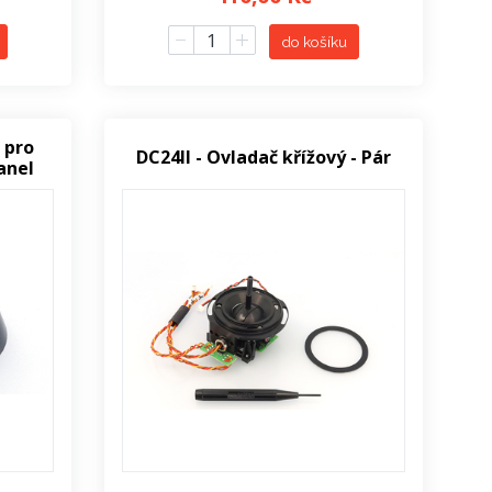
do košíku
 pro
DC24II - Ovladač křížový - Pár
anel