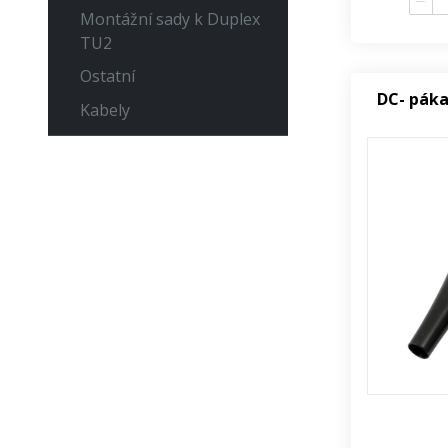
Montážní sady k Duplex
TU2
Ostatní
DC- páka
Kabely