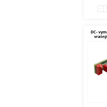
DC- vym
vratný