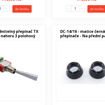
do košíku
do košíku
ěnitelný přepínač TX
DC-14/16 - matice černá
 nahoru 3 polohový
přepínače - Na přední p