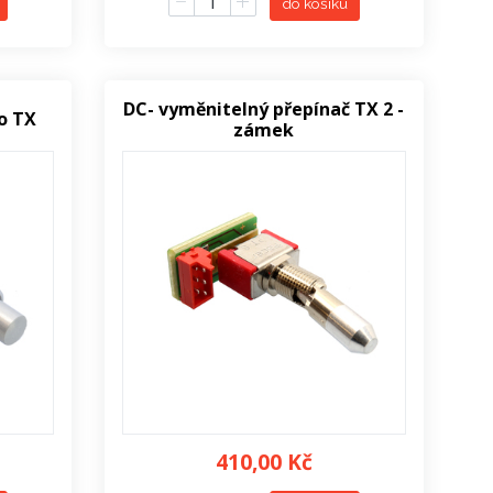
do košíku
DC- vyměnitelný přepínač TX 2 -
o TX
zámek
410,00 Kč