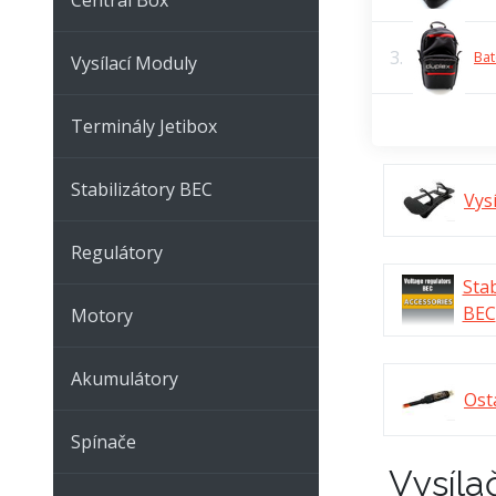
3.
Bat
Vysílací Moduly
Terminály Jetibox
Stabilizátory BEC
Vys
Regulátory
Stab
BEC
Motory
Akumulátory
Ost
Spínače
Vysíla