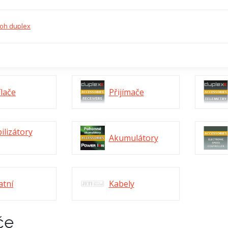
oh duplex
ílače
Přijímače
ilizátory
Akumulátory
atní
Kabely
če