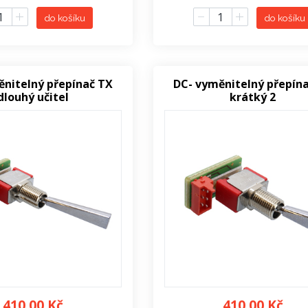
do košíku
do košíku
ěnitelný přepínač TX
DC- vyměnitelný přepín
dlouhý učitel
krátký 2
410,00 Kč
410,00 Kč