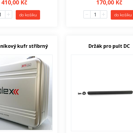
410,00 Kč
170,00 Kč
do košíku
do košíku
liníkový kufr stříbrný
Držák pro pult DC