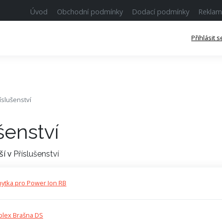
Úvod
Obchodní podmínky
Dodací podmínky
Reklam
Přihlásit s
íslušenství
šenství
ší v
Příslušenství
ytka pro Power Ion RB
plex Brašna DS